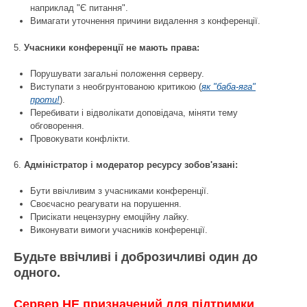
наприклад "Є питання".
Вимагати уточнення причини видалення з конференції.
5.
Учасники конференції не мають права:
Порушувати загальні положення серверу.
Виступати з необгрунтованою критикою (
як "баба-яга"
проти!
).
Перебивати і відволікати доповідача, міняти тему
обговорення.
Провокувати конфлікти.
6.
Адміністратор і модератор ресурсу зобов'язані:
Бути ввічливим з учасниками конференції.
Своєчасно реагувати на порушення.
Присікати нецензурну емоційну лайку.
Виконувати вимоги учасників конференції.
Будьте ввічливі і доброзичливі один до
одного.
Сервер НЕ призначений для підтримки