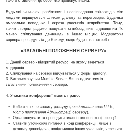
такого ставлення до себе, яке пропонує іншим.
Будь-які виникаючі розбіжності і неспівпадання світоглядів між
людьми вирішуються шляхом діалогу та переговорів. Будь-яка
аморальна поведінка і образа учасників неприйнятна. Тому,
таким людям радимо пошукати співбесідників відповідним їх
манері спілкування де-небудь в інших місцях. Модератори
сервера проведуть їх до Виходу, якщо буде така потреба.
«ЗАГАЛЬНІ ПОЛОЖЕННЯ СЕРВЕРУ»:
1. Даний сервер - відкритий ресурс, на якому ведеться
модерація.
2. Спілкування на сервері відбувається у формі діалогу.
3. Використовуючи Mumble Server, Ви погоджуєтеся із
загальними положеннями сервера.
4.
Учасники конференції мають право:
Вибрати нік по-своєму розсуду (
повідомивши своє П.І.Б.,
місто проживання Адміністрації серверу
).
Організовувати та проводити власні голосові конференції.
Ставити уточнюючі питання в ході конференції, лише з
дозволу доповідача, повідомивши інших учасників, через чат