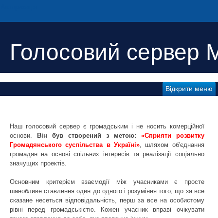
Авторизація
Голосовий сервер 
Відкрити меню
Наш голосовий сервер є громадським і не носить комерційної
основи.
Він був створений з метою:
«Сприяти розвитку
Громадянського суспільства в Україні»
, шляхом об'єднання
громадян на основі спільних інтересів та реалізації соціально
значущих проектів.
Основним критерієм взаємодії між учасниками є просте
шанобливе ставлення один до одного і розуміння того, що за все
сказане несеться відповідальність, перш за все на особистому
рівні перед громадськістю. Кожен учасник вправі очікувати