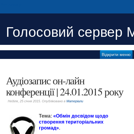
Авторизація
Голосовий сервер 
Відкрити меню
Аудіозапис он-лайн
конференції | 24.01.2015 року
Неділя, 25 січня 2015. Опубліковано в
Матеріали
Тема:
«
Обмін досвідом щодо
створення територіальних
громад
»
.