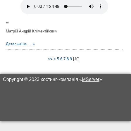
≡
Матрій Андрій Кліментійович
Детальніше ...
<<
<
5
6
7
8
9
[
10
]
Copyright © 2023 хостинг-компанія «
MServer
»